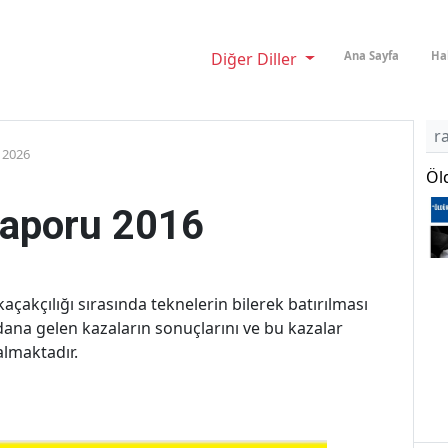
Diğer Diller
Ana Sayfa
Ha
r
 2026
Öl
Raporu 2016
kaçakçılığı sırasında teknelerin bilerek batırılması
ana gelen kazaların sonuçlarını ve bu kazalar
almaktadır.