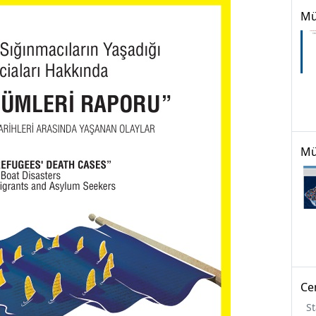
Mü
Mü
Ce
St